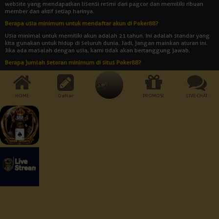
website yang mendapatkan lisensi resmi dari pagcor dan memiliki ribuan
member dan aktif setiap harinya.
Berapa usia minimum untuk mendaftar akun di Poker88?
Usia minimal untuk memiliki akun adalah 21 tahun. Ini adalah standar yang
kita gunakan untuk hidup di seluruh dunia. Jadi, jangan mainkan aturan ini.
Jika ada masalah dengan usia, kami tidak akan bertanggung jawab.
Berapa jumlah setoran minimum di situs Poker88?
Jumlah setoran minimum adalah Rp 10.000. Bukankah itu rendah? Dengan
uang yang begitu banyak, Anda bisa memainkan semua jenis permainan
yang disediakan oleh agen judi online POKER88.
HOME
Daftar
PROMOSI
LIVE CHAT
Cara Pembayaran:
Dukungan Perangkat :
Keamanan Terjamin :
© 2026 Poker88. All Rights Reserved | 18+