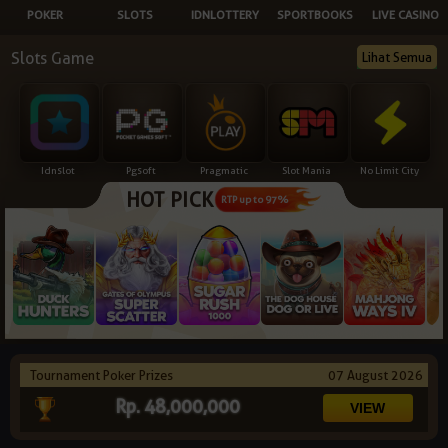
POKER
SLOTS
IDNLOTTERY
SPORTBOOKS
LIVE CASINO
NEW
Slots Game
Lihat Semua
TANGKAS
RTP
DEPOSIT
WITHDRAW
Idnslot
Pgsoft
Pragmatic
Slot Mania
No Limit City
HOT PICK
PROMOSI
RTP up to 97%
DOWNLOAD
REFERRAL
JACKPOT
Tournament Poker Prizes
07 August 2026
VIP MEMBER
Rp. 48,000,000
HUBUNGI KAMI