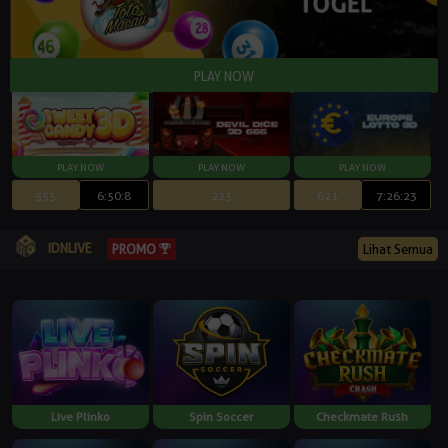
555
6:50:7
223
621
7:26:22
IDNLIVE
Lihat Semua
PROMO
Live Plinko
Spin Soccer
Checkmate Rush