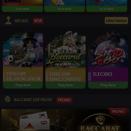
Lihat Semua
NEW
ARCADE
Play Now
Play Now
Play Now
BACCARAT LIVE PROXY
PROMO