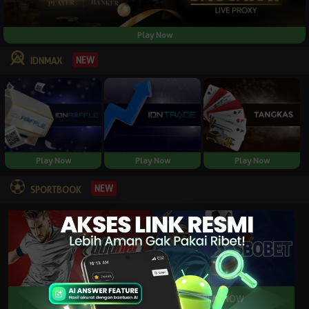
Play Now
NEW
IDNMAX
Play Now
Play Now
Play Now
NEW
SPORTBOOK