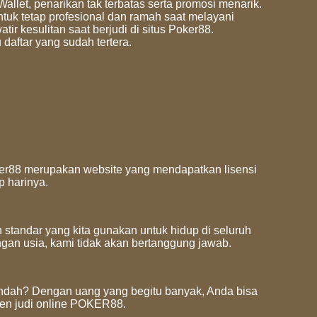
llet, penarikan tak terbatas serta promosi menarik.
 untuk tetap profesional dan ramah saat melayani
r kesulitan saat berjudi di situs Poker88.
daftar yang sudah tertera.
ker88 merupakan website yang mendapatkan lisensi
p harinya.
h standar yang kita gunakan untuk hidup di seluruh
ngan usia, kami tidak akan bertanggung jawab.
endah? Dengan uang yang begitu banyak, Anda bisa
en judi online POKER88.