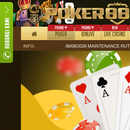
Live
Chat
PROMO
PROMO
NEW
poker88official
POKER
IDNLIVE
LIVE CASINO
INFO:
06/08/2026
MAINTENANCE RUTIN MULAI
poker88_ofc
pkrr88.ofc
+6287746312792
kedaipk88ofc
pk88_ofc
OFFICIAL_POKER88