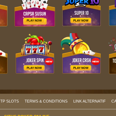
PLAY NOW
PLAY NOW
PLAY NOW
PLAY NOW
TP SLOTS
TERMS & CONDITIONS
LINK ALTERNATIF
C