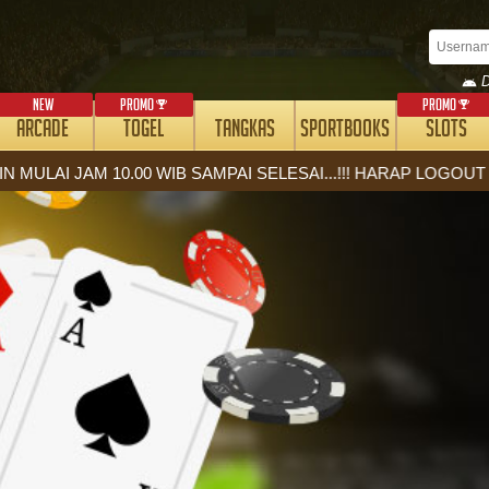
D
NEW
PROMO
PROMO
ARCADE
TOGEL
TANGKAS
SPORTBOOKS
SLOTS
 JAM 10.00 WIB SAMPAI SELESAI...!!! HARAP LOGOUT TEPAT