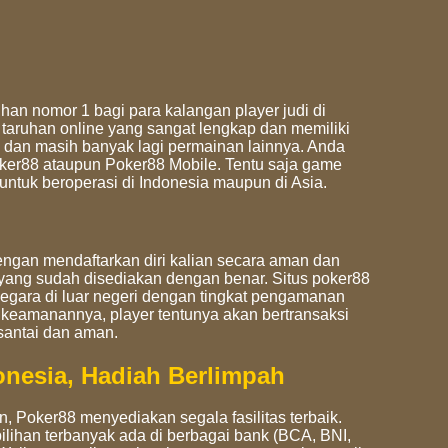
lihan nomor 1 bagi para kalangan player judi di
taruhan online yang sangat lengkap dan memiliki
kan dan masih banyak lagi permainan lainnya. Anda
ker88 ataupun Poker88 Mobile. Tentu saja game
untuk beroperasi di Indonesia maupun di Asia.
gan mendaftarkan diri kalian secara aman dan
yang sudah disediakan dengan benar. Situs poker88
 negara di luar negeri dengan tingkat pengamanan
ga keamanannya, player tentunya akan bertransaksi
santai dan aman.
donesia, Hadiah Berlimpah
 Poker88 menyediakan segala fasilitas terbaik.
pilihan terbanyak ada di berbagai bank (BCA, BNI,