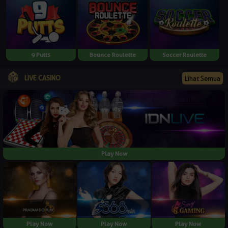
9 Putts
Bounce Roulette
Soccer Roulette
LIVE CASINO
Lihat Semua
Play Now
Play Now
Play Now
Play Now