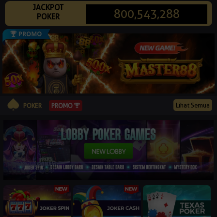
JACKPOT
© 2026 hidup88.net. All Rights Reserved | 18+
800,543,288
POKER
Lihat Semua
PROMO
POKER