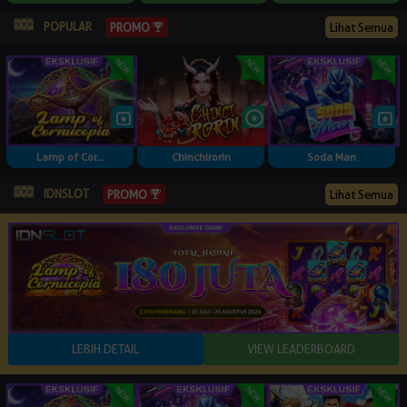
POPULAR
Lihat Semua
PROMO
Lamp of Cor...
Chinchirorin
Soda Man
IDNSLOT
Lihat Semua
PROMO