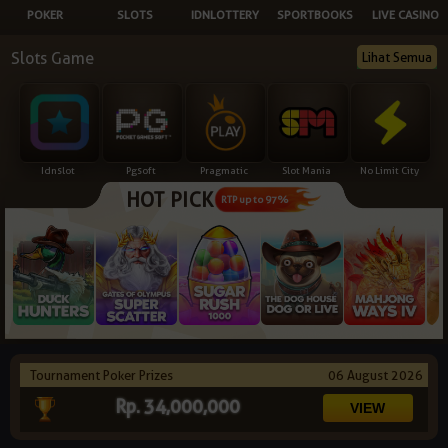
POKER
SLOTS
IDNLOTTERY
SPORTBOOKS
LIVE CASINO
NEW
Slots Game
Lihat Semua
TANGKAS
RTP
DEPOSIT
WITHDRAW
Idnslot
Pgsoft
Pragmatic
Slot Mania
No Limit City
HOT PICK
PROMOSI
RTP up to 97%
DOWNLOAD
REFERRAL
JACKPOT
Tournament Poker Prizes
06 August 2026
VIP MEMBER
Rp. 34,000,000
HUBUNGI KAMI