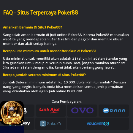
FAQ - Situs Terpercaya Poker88
Amankah Bermain Di Situs Poker88?
Sangatlah aman bermain di judi online Poker88, Karena Poker88 merupakan
website yang mendapatkan lisensi resmi dari pagcor dan memiliki ribuan
member dan aktif setiap harinya.
Berapa usia minimum untuk mendaftar akun di Poker88?
Usia minimal untuk memiliki akun adalah 21 tahun. Ini adalah standar yang
kita gunakan untuk hidup di seluruh dunia. Jadi, jangan mainkan aturan ini.
Jika ada masalah dengan usia, kami tidak akan bertanggung jawab.
Berapa jumlah setoran minimum di situs Poker88?
Jumlah setoran minimum adalah Rp 10.000. Bukankah itu rendah? Dengan
uang yang begitu banyak, Anda bisa memainkan semua jenis permainan
yang disediakan oleh agen judi online POKER88.
Cara Pembayaran: