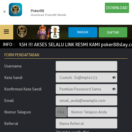
DOWNLOAD
×
Poker88
Download Poker88 Mobile
 JOKERCASH !!! AKSES SELALU LINK RESMI KAMI poker88slay.
INFO :
HOME
FORM PENDAFTARAN
Username
IDN E-LOTTERY
POKER
SLOT GAME
Kata Sandi
NEW
NEW
Konfirmasi Kata Sandi
SPORTBOOK
LIVE CASINO
IDNLIVE
NEW
Email
ESPORTS
TOGEL
ARCADE
Nomor Telepon
NEW
NEW
NEW
Referral
TEMBAK IKAN
IDNRAFFLE
IDNTRADE